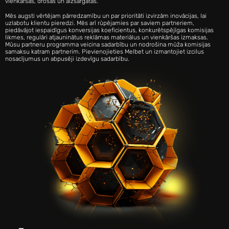
vienkāršas, drošas un aizsargātas.
Mēs augsti vērtējam pārredzamību un par prioritāti izvirzām inovācijas, lai
uzlabotu klientu pieredzi. Mēs arī rūpējamies par saviem partneriem,
piedāvājot iespaidīgus konversijas koeficientus, konkurētspējīgas komisijas
likmes, regulāri atjauninātus reklāmas materiālus un vienkāršas izmaksas.
Mūsu partneru programma veicina sadarbību un nodrošina mūža komisijas
samaksu katram partnerim. Pievienojieties Melbet un izmantojiet izcilus
nosacījumus un abpusēji izdevīgu sadarbību.