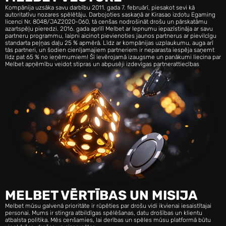
Kompānija uzsāka savu darbību 2011. gada 7. februārī, piesakot sevi kā
autoritatīvu nozares spēlētāju. Darbojoties saskaņā ar Kirasao izdotu Egaming
licenci Nr. 8048/JAZ2020-060, tā cenšas nodrošināt drošu un pārskatāmu
azartspēļu pieredzi. 2016. gada aprīlī Melbet ar lepnumu iepazīstināja ar savu
partneru programmu, laipni aicinot pievienoties jaunos partnerus ar pievilcīgu
standarta peļņas daļu 25 % apmērā. Līdz ar kompānijas uzplaukumu, auga arī
tās partneri, un šodien cienījamajiem partneriem ir neparasta iespēja saņemt
līdz pat 65 % no ieņēmumiem! Šī ievērojamā izaugsme un panākumi liecina par
Melbet apņēmību veidot stipras un abpusēji izdevīgas partnerattiecības
MELBET VĒRTĪBAS UN MISIJA
Melbet mūsu galvenā prioritāte ir rūpēties par drošu vidi ikvienai iesaistītajai
personai. Mums ir stingra atbildīgas spēlēšanas, datu drošības un klientu
atbalsta politika. Mēs cenšamies, lai derības un spēles mūsu platformā būtu