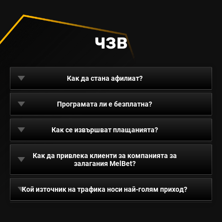
ЧЗВ
Как да стана афилиат?
Ставането афилиат е много лесно - ще отнеме по-
Програмата ли е безплатна?
малко от 2 минути да се регистрирате. След
регистрацията профилът ви ще бъде прегледан от
Да! Абсолютно безплатно е да се присъедините към
модератор и одобрен, ако всички данни са въведени
Как се извършват плащанията?
нашата афилиат програма. Всичко, което трябва да
правилно.
направите, е да се регистрирате. Няма такси за
Вашият комисионен доход ще бъде автоматично
кандидатстване и няма изискване за минимален
Как да привлека клиенти за компанията за
прехвърлен в афилиатския ви профил всеки вторник,
брой играчи.
залагания MelBet?
но само ако сумата надвишава 30 долара, което е
минималната сума за изтегляне. Ако афилиатът не е
Основните методи за привличане на целевия трафик
натрупал тази сума, средствата автоматично ще се
Кой източник на трафика носи най-голям приход?
са:
пренасочат за следващия месец, докато не се натрупа
Подобряване на рейтинга в търсачките на вашите
необходимата сума. Всяко отрицателно салдо също
Трафикът от търсачки е най-добрият за генериране
сайтове, свързани с залагания.
се прехвърля за следващия месец.
на приходи. С правилния подход можете да
Създаване на портални страници.