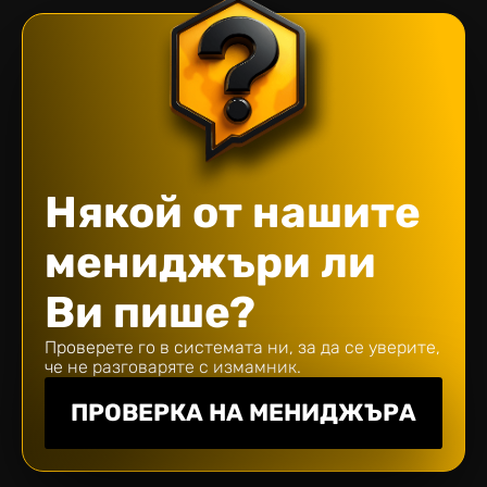
Някой от нашите
мениджъри ли
Ви пише?
Проверете го в системата ни, за да се уверите,
че не разговаряте с измамник.
ПРОВЕРКА НА МЕНИДЖЪРА