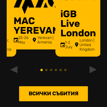
te
iGB
MAC
Live
YEREVAN
London
25-26
Yerevan |
angkok
London |
May
Armenia
1-2
United
July
hailand
Kingdom
ВСИЧКИ СЪБИТИЯ