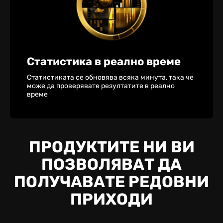
Статистика в реално време
Статистиката се обновява всяка минута, така че
може да проверявате резултатите в реално
време
ПРОДУКТИТЕ НИ ВИ
ПОЗВОЛЯВАТ ДА
ПОЛУЧАВАТЕ РЕДОВНИ
ПРИХОДИ