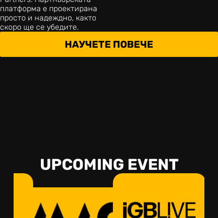
платформа е проектирана
просто и надеждно, както
скоро ще се убедите.
НАУЧЕТЕ ПОВЕЧЕ
UPCOMING EVENT