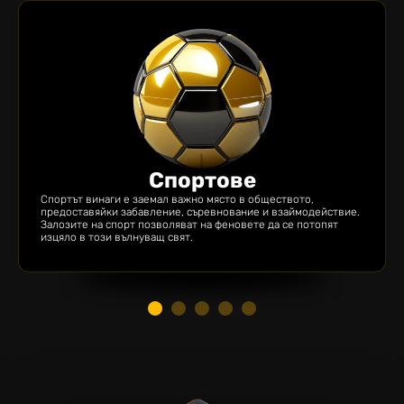
Спортове
Спортът винаги е заемал важно място в обществото,
предоставяйки забавление, съревнование и взаймодействие.
Залозите на спорт позволяват на феновете да се потопят
изцяло в този вълнуващ свят.