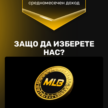
средномесечен доход
ЗАЩО ДА ИЗБЕРЕТЕ
НАС?