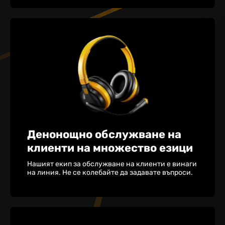
Денонощно обслужване на
клиенти на множество езици
Нашият екип за обслужване на клиенти е винаги
на линия. Не се колебайте да задавате въпроси.