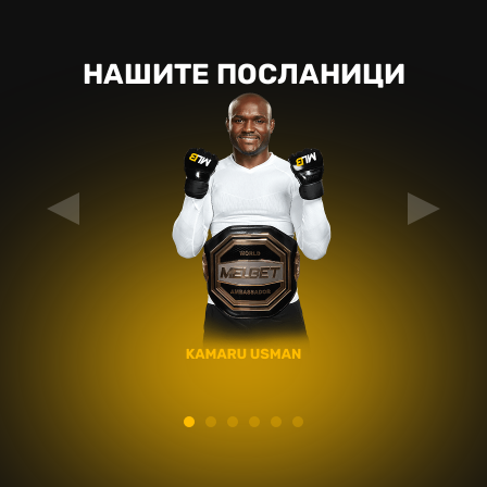
НАШИТЕ ПОСЛАНИЦИ