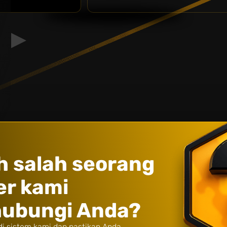
 salah seorang
er kami
ubungi Anda?
 di sistem kami dan pastikan Anda