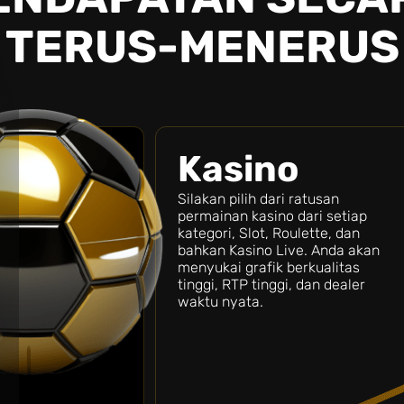
TERUS-MENERUS
Kasino
Silakan pilih dari ratusan
permainan kasino dari setiap
kategori, Slot, Roulette, dan
bahkan Kasino Live. Anda akan
menyukai grafik berkualitas
tinggi, RTP tinggi, dan dealer
waktu nyata.