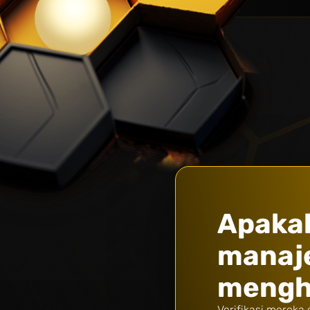
Apakah
manaj
mengh
Verifikasi mereka