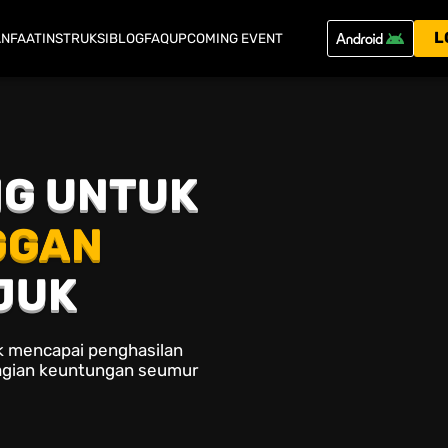
L
NFAAT
INSTRUKSI
BLOG
FAQ
UPCOMING EVENT
G UNTUK
GGAN
JUK
k mencapai penghasilan
bagian keuntungan seumur