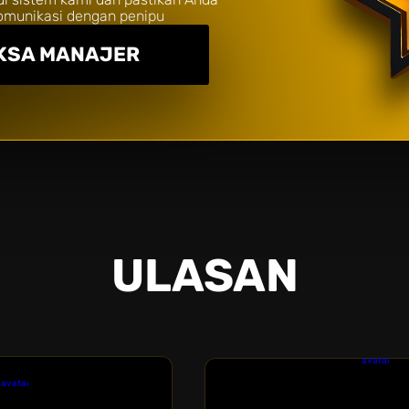
omunikasi dengan penipu
KSA MANAJER
ULASAN