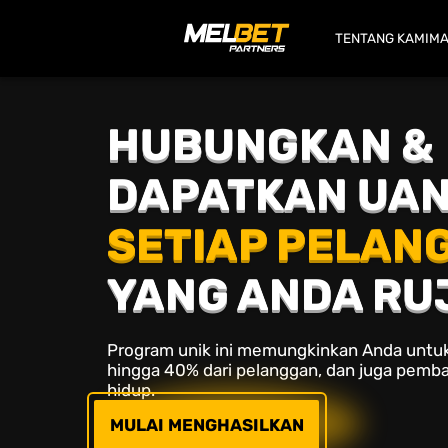
TENTANG KAMI
MA
HUBUNGKAN &
DAPATKAN UAN
SETIAP PELAN
YANG ANDA RU
Program unik ini memungkinkan Anda untu
hingga 40% dari pelanggan, dan juga pem
hidup.
MULAI MENGHASILKAN