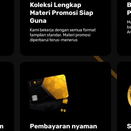
Koleksi Lengkap
B
Materi Promosi Siap
P
Guna
M
ba
Kami bekerja dengan semua format
A
tampilan standar. Materi promosi
diperbarui terus-menerus
m
Pembayaran nyaman
S