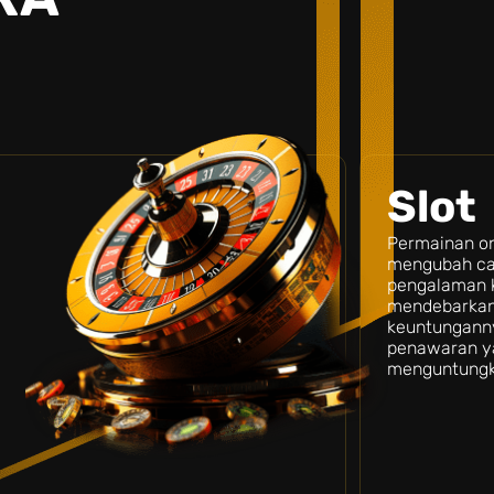
Slot
Permainan on
mengubah c
pengalaman k
mendebarkan
keuntungann
penawaran y
menguntungk