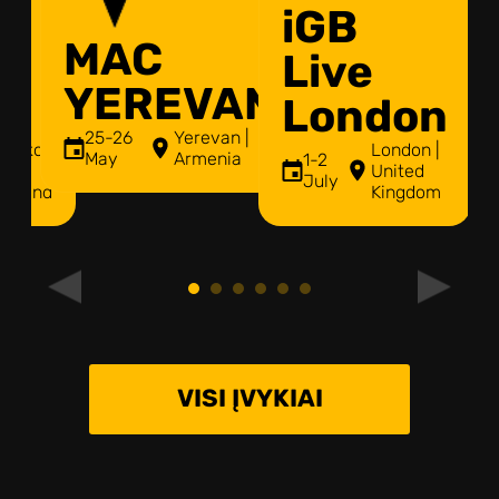
te
iGB
MAC
Live
YEREVAN
London
25-26
Yerevan |
angkok
London |
May
Armenia
1-2
United
July
hailand
Kingdom
VISI ĮVYKIAI