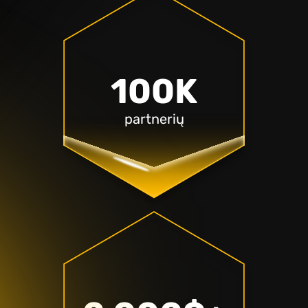
100K
partnerių