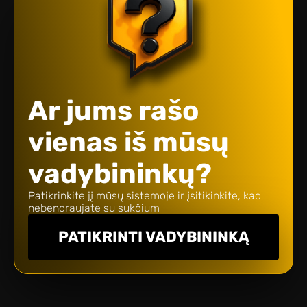
Ar jums rašo
vienas iš mūsų
vadybininkų?
Patikrinkite jį mūsų sistemoje ir įsitikinkite, kad
nebendraujate su sukčium
PATIKRINTI VADYBININKĄ