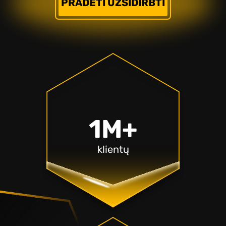
PRADĖTI UŽSIDIRBTI
1M+
klientų