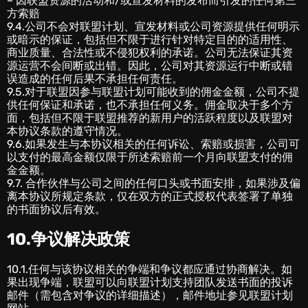
– 因联盟资源的活动和/或宣发材料的发布而引发的任何第三
方索赔
9.4.公司不会对联盟计划、宣发材料或公司资源提供任何明示
或暗示的保证，包括但不限于进行针对特定目的的适用性、
商业质量、合法性或不侵犯权利的承诺。公司无法保证其资
源运营不会间断或出错。因此，公司对其资源运行中断或错
误造成的任何后果不承担任何责任。
9.5.对于联盟因参与联盟计划可能收到的佣金金额，公司不提
供任何保证和承诺，也不承担任何义务。佣金取决于多个方
面，包括但不限于联盟推荐的新用户的活跃程度以及联盟对
本协议条款的遵守情况。
9.6.如果发生与本协议相关的任何诉讼、索赔或损害，公司可
以支付的最高金额仅限于所述索赔前一个月向联盟支付的佣
金金额。
9.7. 合作伙伴与公司之间的任何口头或书面安排，如果涉及偏
离本协议所规定条款，仅在双方的正式授权代表签署了单独
的书面协议后有效。
10.争议解决政策
10.1.任何与该协议相关的争端和争议都应通过协商解决。如
果出现争端，联盟可以向联盟计划支持团队发送书面的投诉
邮件（需包含对争议的详细描述），邮件地址参见联盟计划