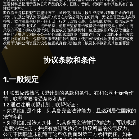
宣发材料是指用于宣传公司产品的文本、图形、音频、视频和各种其他具有广告
性质的材料。
欺诈流量是指联盟在联盟计划下，通过使用非法手段生成流量以获取佣金的任何
行为，以及公司认为不诚实和/或旨在欺骗公司的任何行为，无论是否已造成实际
损失。欺诈流量包括但不限于以下行为：虚假安装、安装归因劫持、虚假应用内
事件、点击泛滥技术、点击劫持、使用被盗信用卡或借记卡进行交易；拒付；与
关联方串通；操纵联盟计划、奖金或其他奖励机制；创建虚假账户以获取佣金；
使用他人账户；利用不公平的外部因素或影响（如欺诈行为），或以不正当方式
使用公司的服务，包括但不限于利用软件漏洞；使用VPN或代理服务器隐藏或更
改用于访问公司资源的设备位置或身份识别信息；以及从事欺诈或其他犯罪活
动。
协议条款和条件
1.一般规定
‎1.1.联盟应该熟悉联盟计划的条款和条件。在和公司开始合作
前，联盟需要接受条款和条件。
1.2.通过注册联盟计划，联盟保证：
- 如果他们是个体，则具备完全法律能力，且达到居住国家的
法律年龄
- 如果他们是法人实体，则具备完全法律行为能力，可以根据
适用法律注册，并拥有签订和执行本协议所需的公司权力。
公司不因联盟未能遵守这些条例而对第三方承担责任。如果