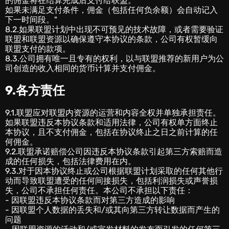
的佣金将在结算完成后支付给联盟。
如果未满足支付条件，佣金（包括任何负余额）会自动记入
下一时间段。"
8.2.如果联盟计划中出现不可预见的技术故障，或者需要验证
联盟和联盟资源以确保遵守本协议的条款，公司有权暂缓向
联盟支付的款项。
8.3.公司拥有唯一且专有的权利，以与联盟推荐的新用户为公
司创造的收入相同的货币计算并支付佣金。
9.各方责任
9.1.联盟应对联盟内资源的运营和内容全权并单独承担责任。
如果联盟违反本协议条款和适用法律，公司有权单方面终止
本协议，且不支付佣金，包括在协议终止之日之前计算的任
何佣金。
9.2.联盟承诺赔偿公司因违反本协议条款引起第三方索赔而造
成的任何损失，包括法律费用在内。
9.3.对于因本协议终止或公司根据联盟计划采取的任何其他行
动而导致联盟遭受的任何间接损失，包括利润损失或声誉损
失，公司不承担任何责任。本公司不承担以下责任：
- 因联盟违反本协议条款而对第三方造成的影响
- 因联盟个人数据的丢失和/或其向第三方转让数据而产生的
问题