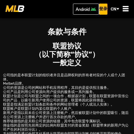
登录
CN
条款与条件
联盟协议
（以下简称“协议”）
一般定义
公司指的是本联盟计划的组织者并且是品牌权利的所有者对应的个人或个人团
体。
Melbet品牌。
公司的资源是公司的网站和手机应用程序，其目的是提供投注服务。
公司产品是利用公司资源向用户提供的服务或一系列服务。
联盟计划是公司与联盟之间的一项合作，根据该计划，联盟在联盟资源中宣传公
司的产品，以吸引新用户使用公司的资源，联盟将因此获得佣金。
联盟是指满足联盟计划条款和条件的网站管理者（个人或法人实体）。
联盟账户是联盟计划内某位联盟的个人账户。
新用户是指以前未在公司资源上注册账户，然后被联盟计划中的联盟吸引，随后
在公司资源上注册账户并进行首次存款的用户。
推荐链接指的是关联公司资源的链接，其中包含联盟专属标识。
佣金指的是按照先前商定的比例向联盟支付的资金奖励（联盟带来的新用户为公
司产生的利润百分比）。
支付指的是通过外部支付系统从联盟的内部联盟计划账户转账至联盟的佣金。