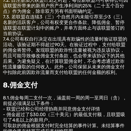
7.2. 自注册加入联盟计划之时起，每位新联盟均可获得公司因
该联盟所带来的新用户所产生净利润的25%（二十五个百分
点）作为佣金，除非双方另有书面明确约定。
7.3. 若联盟在连续3（三）个自然月内未能引荐至少3（三）
名新的活跃客户，公司有权变更合作条款、降低佣金、暂停
该联盟在联盟计划中的账户，并单方面终止与该联盟签订的
当前协议。
7.4.公司有权自行决定在出现具有欺骗性的流量时验证联盟的
活动。该验证期不得超过90天。在验证过程中，支付给联盟
的佣金将暂停。发现联盟的欺诈性流量被视为违反该协议，
而且可能导致修改佣金支付条款，也会带来该协议下的其他
后果。为避免疑义，在计算联盟佣金时，不会考虑通过欺诈
性流量赚取的任何收入。此外，公司保留从未来的佣金支付
中扣除此前因欺诈流量而支付给联盟的任何金额的权利。
8.佣金支付
8.1.佣金每周二支付一次，涵盖前一周的周一至周日（含），
前提必须满足以下条件：
- 联盟已经和公司经理协商并同意佣金支付详情
- 佣金超过了$30.00（三十美元）的最低支付额，且联盟吸
引了4名以上的新用户。
可取款的佣金根据支付时完全结算的事件计算。未结算事件