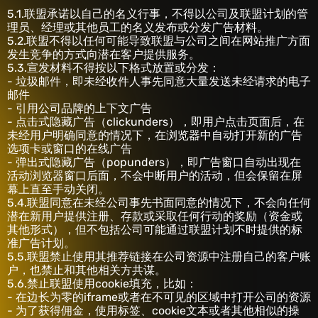
‎5.1.联盟承诺以自己的名义行事，不得以公司及联盟计划的管
理员、经理或其他员工的名义发布或分发广告材料。
5.2.联盟不得以任何可能导致联盟与公司之间在网站推广方面
发生竞争的方式向潜在客户提供服务。
5.3.宣发材料不得按以下格式放置或分发：
- 垃圾邮件，即未经收件人事先同意大量发送未经请求的电子
邮件
- 引用公司品牌的上下文广告
- 点击式隐藏广告（clickunders），即用户点击页面后，在
未经用户明确同意的情况下，在浏览器中自动打开新的广告
选项卡或窗口的在线广告
- 弹出式隐藏广告（popunders），即广告窗口自动出现在
活动浏览器窗口后面，不会中断用户的活动，但会保留在屏
幕上直至手动关闭。
5.4.联盟同意在未经公司事先书面同意的情况下，不会向任何
潜在新用户提供注册、存款或采取任何行动的奖励（资金或
其他形式），但不包括公司可能通过联盟计划不时提供的标
准广告计划。
5.5.联盟禁止使用其推荐链接在公司资源中注册自己的客户账
户，也禁止和其他相关方共谋。
5.6.禁止联盟使用cookie填充，比如：
- 在边长为零的iframe或者在不可见的区域中打开公司的资源
- 为了获得佣金，使用标签、cookie文本或者其他相似的操