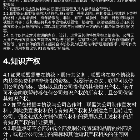
3.1.注册时，联盟承诺提供关于联盟资源的全面信息，公司将在联盟计划下使用联
盟资源。
3.2.联盟应对投放宣传材料的联盟资源运营及其内容承担全部责任。
3.3.联盟保证联盟资源的活动符合现行法律，并承诺防止在其资源上投放以下类型
的材料：具备诽谤性、有年龄限制、非法、有害、威胁性、淫秽、种族或民族歧
视性的内容；或其他任何具有争议性或歧视性、胁迫性、政治敏感性或以任何其
他方式令人反感的内容；或以其他方式与公司或第三方的权利相矛盾或侵犯的内
容。
3.4. 合作伙伴应对其资源的内容、设计、运营及其他特性承担全部责任。公司无
义务在合作方资源发布前或发布后进行监控、审核或批准。如果在合作期间的任
何阶段，合作伙伴的资源未能符合本协议及/或适用法律所规定的要求，即可作为
依据，适用本协议第 9.1 条所规定的后果。
4.知识产权
4.1.如果联盟需要在协议下履行其义务，联盟将在整个协议期
内获得免费和非排他性的资格。为履行该协议，联盟可以使
用公司的商标、徽标以及由公司提供的其他知识产权。该许
可不会向联盟转移任何公司知识产权的所有权，且公司保留
其知识产权。
4.2.如果在根据本协议与公司合作时，联盟为公司制作宣发材
料，则此类宣发材料的专有知识产权将从创建之日起转让给
公司。佣金包括支付制作宣传材料的费用以及上述材料的所
有知识产权的转让费用。
4.3.联盟承诺不会部分或全部复制公司资源和品牌的外部设
计，或包含公司注册的商标和其他知识产权相关的任何网