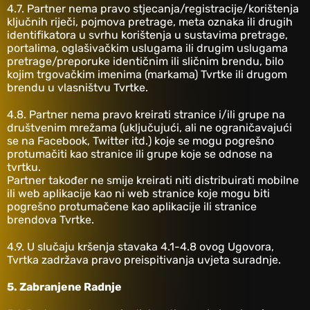
4.7. Partner nema pravo stjecanja/registracije/korištenja
ključnih riječi, pojmova pretrage, meta oznaka ili drugih
identifikatora u svrhu korištenja u sustavima pretrage,
portalima, oglašivačkim uslugama ili drugim uslugama
pretrage/preporuke identičnim ili sličnim brendu, bilo
kojim trgovačkim imenima (markama) Tvrtke ili drugom
brendu u vlasništvu Tvrtke.
4.8. Partner nema pravo kreirati stranice i/ili grupe na
društvenim mrežama (uključujući, ali ne ograničavajući
se na Facebook, Twitter itd.) koje se mogu pogrešno
protumačiti kao stranice ili grupe koje se odnose na
tvrtku.
Partner također ne smije kreirati niti distribuirati mobilne
ili web aplikacije kao ni web stranice koje mogu biti
pogrešno protumačene kao aplikacije ili stranice
brendova Tvrtke.
4.9. U slučaju kršenja stavaka 4.1-4.8 ovog Ugovora,
Tvrtka zadržava pravo preispitivanja uvjeta suradnje.
5. Zabranjene Radnje