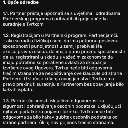
1. Opće odredbe
‎1.1. Partner pristaje upoznati se s uvjetima i odredbama
Partnerskog programa i prihvatiti ih prije početka
suradnje s Tvrtkom.
‎1.2. Registracijom u Partnerski program, Partner jamči:
- ako se radi o fizičkoj osobi, da ima potpunu poslovnu
sposobnost i punoljetnost u zemlji prebivališta
ako su pravna osoba, da imaju punu pravnu sposobnost i
da su registrirani u skladu s važećim zakonom te da
imaju potrebne korporativne ovlasti za sklapanje i
izvršenje ovog Ugovora. Tvrtka neće biti odgovorna
trećim stranama za nepoštivanje ove klauzule od strane
Partnera. U slučaju kršenja ovog jamstva, Tvrtka ima
pravo prekinuti suradnju s Partnerom bez obavljanja bilo
kakvih isplata.
‎1.3. Partner će snositi isključivu odgovornost za
sigurnost i pohranjivanje osobnih podataka, uključujući
njihove podatke za prijavu i lozinku. Tvrtka neće biti
odgovorna za bilo kakav gubitak osobnih podataka od
strane partnera i/ili njihov prijenos trećim stranama.