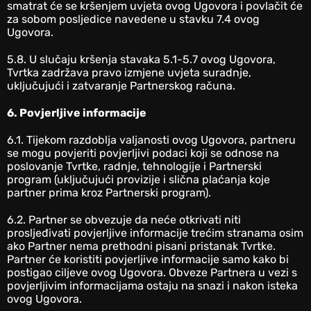
smatrat će se kršenjem uvjeta ovog Ugovora i povlačit će
za sobom posljedice navedene u stavku 7.4 ovog
Ugovora.
5.8. U slučaju kršenja stavaka 5.1-5.7 ovog Ugovora,
Tvrtka zadržava pravo izmjene uvjeta suradnje,
uključujući i zatvaranje Partnerskog računa.
6. Povjerljive informacije
‎6.1. Tijekom razdoblja valjanosti ovog Ugovora, partneru
se mogu povjeriti povjerljivi podaci koji se odnose na
poslovanje Tvrtke, radnje, tehnologije i Partnerski
program (uključujući provizije i slična plaćanja koje
partner prima kroz Partnerski program).
‎6.2. Partner se obvezuje da neće otkrivati niti
prosljeđivati povjerljive informacije trećim stranama osim
ako Partner nema prethodni pisani pristanak Tvrtke.
Partner će koristiti povjerljive informacije samo kako bi
postigao ciljeve ovog Ugovora. Obveze Partnera u vezi s
povjerljivim informacijama ostaju na snazi i nakon isteka
ovog Ugovora.