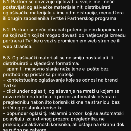
‎5.1. Partner se obvezuje djelovati u svoje ime i neće
postavljati oglašivačke materijale niti distribuirati
oglašivačke materijale u ime administracije, menadžera
ili drugih zaposlenika Tvrtke i Partnerskog programa.
‎5.2. Partner se neće obraćati potencijalnim kupcima ni
na koji način koji bi mogao dovesti do natjecanja između
partnera i Tvrtke u vezi s promicanjem web stranice ili
web stranica.
‎5.3. Oglašivački materijali se ne smiju postavljati ili
distribuirati u sljedećim formatima:
- spam tj. masovno slanje neželjene e-pošte bez
prethodnog pristanka primatelja
- kontekstualno oglašavanje koje se odnosi na brend
Tvrtke
- clickunder oglas tj. oglašavanje na mreži u kojem se
nova reklamna kartica ili prozor automatski otvara u
pregledniku nakon što korisnik klikne na stranicu, bez
izričitog pristanka korisnika
- popunder oglasi tj. reklamni prozori koji se automatski
pojavljuju iza aktivnog prozora preglednika, ne
prekidajući aktivnosti korisnika, ali ostaju na ekranu dok
se ručno ne zatvore.