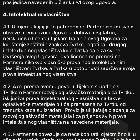
posljedica navedenih u članku 9.1 ovog Ugovora.
4. Intelektualno vlasništvo
‎4.1. U mjeri u kojoj je to potrebno da Partner ispuni svoje
obveze prema ovom Ugovoru, dobiva besplatnu,
neisključivu licencu tijekom trajanja ovog Ugovora za
korištenje zaštitnih znakova Tvrtke, logotipa i drugog
intelektualnog vlasništva koje Tvrtka daje za svrhe
izvršenja ovog Ugovora. Ova licenca ne prenosi na
Partnera nikakva vlasnička prava nad intelektualnim
vlasništvom Tvrtke, a Tvrtka u potpunosti zadržava svoja
prava intelektualnog vlasništva.
‎4.2. Ako, prema ovom Ugovoru, tijekom suradnje s
Tvrtkom Partner razvije oglašivačke materijale za Tvrtku,
isključiva prava intelektualnog vlasništva na takve
oglašivačke materijale bit će prenesena na Tvrtku od
trenutka kada su izrađeni. Provizija uključuje plaćanje za
razvoj oglašivačkih materijala i za prijenos svih prava
intelektualnog vlasništva na navedene materijale.
‎4.3. Partner se obvezuje da neće kopirati, djelomično ili u