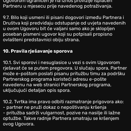
Ugovorom ograničen je na iznos provizije isplaćen
Partneru u mjesecu prije navedenog potraživanja.
9.7. Bilo koji usmeni ili pisani dogovori između Partnera i
Društva koji predviđaju odstupanje od uvjeta navedenih
u ovom Ugovoru bit će valjani samo ako je sklopljen
poseban pismeni ugovor koji su potpisali propisno
ovlašteni predstavnici obiju strana.
10. Pravila rješavanje sporova
10.1. Svi sporovi i nesuglasice u vezi s ovim Ugovorom
rješavat će se putem pregovora. U slučaju spora, Partner
može e-poštom poslati pisanu pritužbu timu za podršku
Partnerskog programa koristeći adresu e-pošte
navedenu na web stranici Partnerskog programa,
uključujući detaljan opis spora.
10.2. Tvrtka ima pravo odbiti razmatranje prigovora ako:
- partner ne pruži dokaz o nepoštivanju kršenja
- pritužba sadrži vulgarnost, pozive na nasilje ili lažne
optužbe. Takve radnje Partnera smatraju se kršenjem
ovog Ugovora.