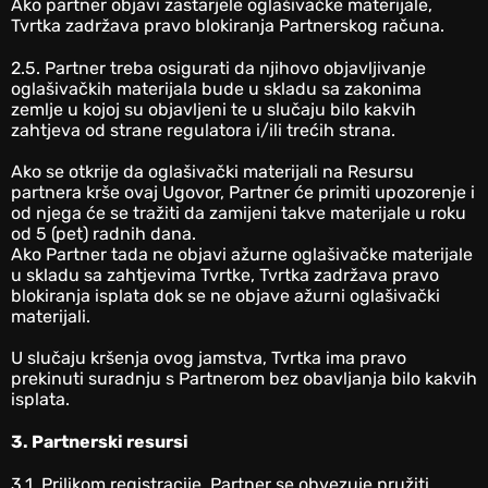
Ako partner objavi zastarjele oglašivačke materijale,
Tvrtka zadržava pravo blokiranja Partnerskog računa.
‎2.5. Partner treba osigurati da njihovo objavljivanje
oglašivačkih materijala bude u skladu sa zakonima
zemlje u kojoj su objavljeni te u slučaju bilo kakvih
zahtjeva od strane regulatora i/ili trećih strana.
Ako se otkrije da oglašivački materijali na Resursu
partnera krše ovaj Ugovor, Partner će primiti upozorenje i
od njega će se tražiti da zamijeni takve materijale u roku
od 5 (pet) radnih dana.
Ako Partner tada ne objavi ažurne oglašivačke materijale
u skladu sa zahtjevima Tvrtke, Tvrtka zadržava pravo
blokiranja isplata dok se ne objave ažurni oglašivački
materijali.
U slučaju kršenja ovog jamstva, Tvrtka ima pravo
prekinuti suradnju s Partnerom bez obavljanja bilo kakvih
isplata.
3. Partnerski resursi
‎3.1. Prilikom registracije, Partner se obvezuje pružiti