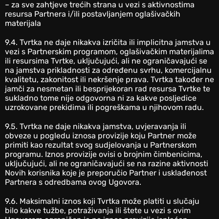
– za sve zahtjeve trećih strana u vezi s aktivnostima
resursa Partnera i/ili postavljanjem oglašivačkih
materijala
‎9.4. Tvrtka ne daje nikakva izričita ili implicitna jamstva u
vezi s Partnerskim programom, oglašivačkim materijalima
ili resursima Tvrtke, uključujući, ali ne ograničavajući se
na jamstva prikladnosti za određenu svrhu, komercijalnu
kvalitetu, zakonitost ili nekršenje prava. Tvrtka također ne
jamči za nesmetan ili besprijekoran rad resursa Tvrtke te
sukladno tome nije odgovorna ni za kakve posljedice
uzrokovane prekidima ili pogreškama u njihovom radu.
‎9.5. Tvrtka ne daje nikakva jamstva, uvjeravanja ili
obveze u pogledu iznosa provizije koju Partner može
primiti kao rezultat svog sudjelovanja u Partnerskom
programu. Iznos provizije ovisi o brojnim čimbenicima,
uključujući, ali ne ograničavajući se na razine aktivnosti
Novih korisnika koje je preporučio Partner i usklađenost
Partnera s odredbama ovog Ugovora.
9.6. Maksimalni iznos koji Tvrtka može platiti u slučaju
bilo kakve tužbe, potraživanja ili štete u vezi s ovim