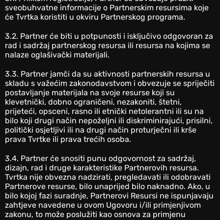
sveobuhvatne informacije o Partnerskim resursima koje
će Tvrtka koristiti u okviru Partnerskog programa.
‎3.2. Partner će biti u potpunosti i isključivo odgovoran za
rad i sadržaj partnerskog resursa ili resursa na kojima se
nalaze oglašivački materijali.
‎3.3. Partner jamči da su aktivnosti partnerskih resursa u
skladu s važećim zakonodavstvom i obvezuje se spriječiti
postavljanje materijala na svoje resurse koji su
klevetnički, dobno ograničeni, nezakoniti, štetni,
prijeteći, opsceni, rasno ili etnički netolerantni ili su na
bilo koji drugi način nepoželjni ili diskriminirajući, prisilni,
politički osjetljivi ili na drugi način proturječni ili krše
prava Tvrtke ili prava trećih osoba.
3.4. Partner će snositi punu odgovornost za sadržaj,
dizajn, rad i druge karakteristike Partnerovih resursa.
Tvrtka nije obvezna nadzirati, pregledavati ili odobravati
Partnerove resurse, bilo unaprijed bilo naknadno. Ako, u
bilo kojoj fazi suradnje, Partnerovi Resursi ne ispunjavaju
zahtjeve navedene u ovom Ugovoru i/ili primjenjivom
zakonu, to može poslužiti kao osnova za primjenu