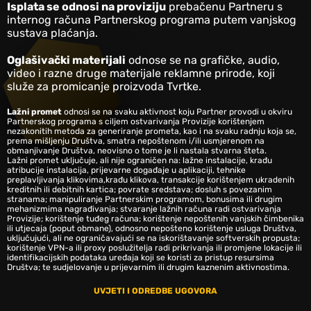
Isplata se odnosi na proviziju
prebačenu Partneru s
internog računa Partnerskog programa putem vanjskog
sustava plaćanja.
Oglašivački materijali
odnose se na grafičke, audio,
video i razne druge materijale reklamne prirode, koji
služe za promicanje proizvoda Tvrtke.
Lažni promet
odnosi se na svaku aktivnost koju Partner provodi u okviru
Partnerskog programa s ciljem ostvarivanja Provizije korištenjem
nezakonitih metoda za generiranje prometa, kao i na svaku radnju koja se,
prema mišljenju Društva, smatra nepoštenom i/ili usmjerenom na
obmanjivanje Društva, neovisno o tome je li nastala stvarna šteta.
Lažni promet uključuje, ali nije ograničen na: lažne instalacije, krađu
atribucije instalacija, prijevarne događaje u aplikaciji, tehnike
preplavljivanja klikovima,krađu klikova, transakcije korištenjem ukradenih
kreditnih ili debitnih kartica; povrate sredstava; dosluh s povezanim
stranama; manipuliranje Partnerskim programom, bonusima ili drugim
mehanizmima nagrađivanja; stvaranje lažnih računa radi ostvarivanja
Provizije; korištenje tuđeg računa; korištenje nepoštenih vanjskih čimbenika
ili utjecaja (poput obmane), odnosno nepošteno korištenje usluga Društva,
uključujući, ali ne ograničavajući se na iskorištavanje softverskih propusta;
korištenje VPN-a ili proxy poslužitelja radi prikrivanja ili promjene lokacije ili
identifikacijskih podataka uređaja koji se koristi za pristup resursima
Društva; te sudjelovanje u prijevarnim ili drugim kaznenim aktivnostima.
UVJETI I ODREDBE UGOVORA