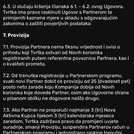
‎6.3. ‎U slučaju kršenja članaka 6.1. - 6.2. ovog Ugovora,
Tvrtka ima pravo raskinuti Ugovor s Partnerom te
primijeniti kaznene mjere u skladu s odgovarajućim
zakonima o zaštiti povjerljivih podataka
.
7. Provizija
‎7.1. Provizija Partnera nema fiksnu vrijednost i ovisi o
prihodu koji Tvrtka ostvari od Novih korisnika
registriranih putem referentne poveznice Partnera, kao i
o kvaliteti prometa.
‎7.2. Od trenutka registracije u Partnerskom programu,
svaki novi Partner dobit će proviziju od 25 (dvadeset pet)
posto neto zarade koju Kompanija dobija od Novih
korisnika koje dovede Partner, osim ako Ugovorne strane
u pisanom obliku ne dogovore nešto drugo.
7.3. Ako Partner ne preporuči najmanje 3 (tri) Nova
Aktivna Kupca tijekom 3 (tri) kalendarska mjeseca
zaredom, Tvrtka zadržava pravo da promijeni uvjete
suradnje, smanji Proviziju, suspendira Partnerov račun u
Partnerskom programu i jednostrano raskine trenutni