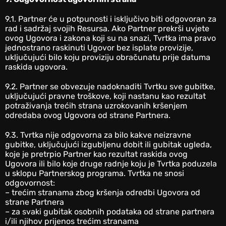
‎9.1. Partner će u potpunosti i isključivo biti odgovoran za
rad i sadržaj svojih Resursa. Ako Partner prekrši uvjete
ovog Ugovora i zakona koji su na snazi, Tvrtka ima pravo
jednostrano raskinuti Ugovor bez isplate provizije,
uključujući bilo koju proviziju obračunatu prije datuma
raskida ugovora.
‎9.2. Partner se obvezuje nadoknaditi Tvrtku sve gubitke,
uključujući pravne troškove, koji nastanu kao rezultat
potraživanja trećih strana uzrokovanih kršenjem
odredaba ovog Ugovora od strane Partnera.
‎9.3. Tvrtka nije odgovorna za bilo kakve neizravne
gubitke, uključujući izgubljenu dobit ili gubitak ugleda,
koje je pretrpio Partner kao rezultat raskida ovog
Ugovora ili bilo koje druge radnje koju je Tvrtka poduzela
u sklopu Partnerskog programa. Tvrtka ne snosi
odgovornost:
– trećim stranama zbog kršenja odredbi Ugovora od
strane Partnera
– za svaki gubitak osobnih podataka od strane partnera
i/ili njihov prijenos trećim stranama