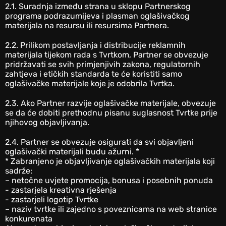
‎2.1. Suradnja između strana u sklopu Partnerskog
programa podrazumijeva i plasman oglašivačkog
materijala na resursu ili resursima Partnera.
‎2.2. Prilikom postavljanja i distribucije reklamnih
materijala tijekom rada s Tvrtkom, Partner se obvezuje
pridržavati se svih primjenjivih zakona, regulatornih
zahtjeva i etičkih standarda te će koristiti samo
oglašivačke materijale koje je odobrila Tvrtka.
‎2.3. Ako Partner razvije oglašivačke materijale, obvezuje
se da će dobiti prethodnu pisanu suglasnost Tvrtke prije
njihovog objavljivanja.
‎2.4. Partner se obvezuje osigurati da svi objavljeni
oglašivački materijali budu ažurni. *
‎* Zabranjeno je objavljivanje oglašivačkih materijala koji
sadrže:
– netočne uvjete promocija, bonusa i posebnih ponuda
‎- zastarjela kreativna rješenja
- zastarjeli logotip Tvrtke
– naziv tvrtke ili zajedno s poveznicama na web stranice
konkurenata