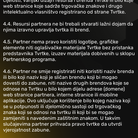
cijelosti, vanjski dizajn resursa i brenda Tvrtke ili bilo koje
web stranice koje sadrže trgovačke znakove i drugo
intelektualno vlasništvo registrirano od strane Tvrtke.
‎4.4. Resursi partnera ne bi trebali stvarati lažni dojam da
njima izravno upravlja tvrtka ili brend.
‎4.5. Partner nema pravo koristiti logotipe, grafičke
elemente niti oglašivačke materijale Tvrtke bez pristanka
predstavnika Tvrtke, izuzev materijala dobivenih u sklopu
Partnerskog programa.
4.6. Partner ne smije registrirati niti koristiti naziv brenda
ili bilo koji naziv koji je sličan brendu koji bi mogao
dovesti do zabune, niti nazive drugih brendova koje se
odnose na Tvrtku u bilo kojem dijelu adrese (domene)
web stranice partnera, interne stranice ili mobilne
aplikacije. Ovo uključuje korištenje bilo kojeg naziva koji
se u potpunosti ili djelomično sastoji od trgovačkog
znaka koji se odnosi na tvrtku ili koji bi se mogao
zamijeniti s navedenim zaštitnim znakom. U takvim
slučajevima partner prihvaća pravo tvrtke da utvrdi
vjerojatnost zabune.