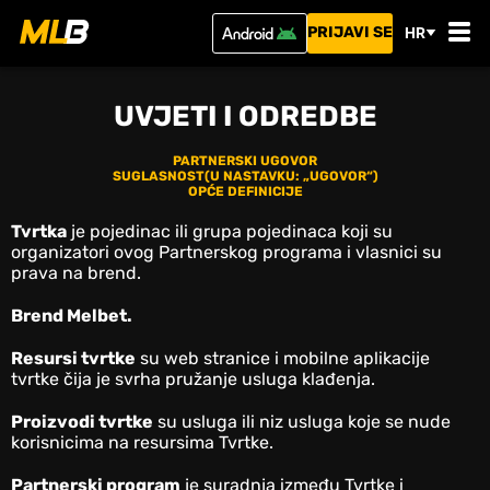
PRIJAVI SE
HR
UVJETI I ODREDBE
PARTNERSKI UGOVOR
SUGLASNOST(U NASTAVKU: „UGOVOR“)
OPĆE DEFINICIJE
Tvrtka
je pojedinac ili grupa pojedinaca koji su
organizatori ovog Partnerskog programa i vlasnici su
prava na brend.
Brend Melbet.
Resursi tvrtke
su web stranice i mobilne aplikacije
tvrtke čija je svrha pružanje usluga klađenja.
Proizvodi tvrtke
su usluga ili niz usluga koje se nude
korisnicima na resursima Tvrtke.
Partnerski program
je suradnja između Tvrtke i