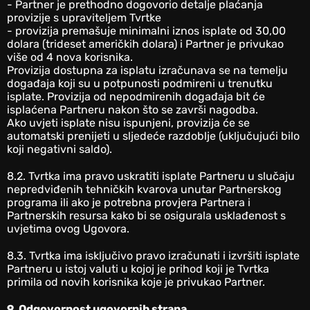
- Partner je prethodno dogovorio detalje plaćanja
provizije s upraviteljem Tvrtke
- provizija premašuje minimalni iznos isplate od 30,00
dolara (trideset američkih dolara) i Partner je privukao
više od 4 nova korisnika.
Provizija dostupna za isplatu izračunava se na temelju
događaja koji su u potpunosti podmireni u trenutku
isplate. Provizija od nepodmirenih događaja bit će
isplaćena Partneru nakon što se završi nagodba.
Ako uvjeti isplate nisu ispunjeni, provizija će se
automatski prenijeti u sljedeće razdoblje (uključujući bilo
koji negativni saldo).
‎8.2. Tvrtka ima pravo uskratiti isplate Partneru u slučaju
nepredviđenih tehničkih kvarova unutar Partnerskog
programa ili ako je potrebna provjera Partnera i
Partnerskih resursa kako bi se osigurala usklađenost s
uvjetima ovog Ugovora.
8.3. Tvrtka ima isključivo pravo izračunati i izvršiti isplate
Partneru u istoj valuti u kojoj je prihod koji je Tvrtka
primila od novih korisnika koje je privukao Partner.
9. Odgovornost ugovornih strana