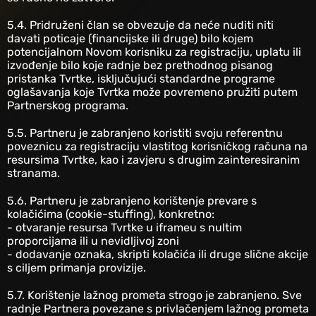
‎5.4. Pridruženi član se obvezuje da neće nuditi niti
davati poticaje (financijske ili druge) bilo kojem
potencijalnom Novom korisniku za registraciju, uplatu ili
izvođenje bilo koje radnje bez prethodnog pisanog
pristanka Tvrtke, isključujući standardne programe
oglašavanja koje Tvrtka može povremeno pružiti putem
Partnerskog programa.
‎5.5. Partneru je zabranjeno koristiti svoju referentnu
poveznicu za registraciju vlastitog korisničkog računa na
resursima Tvrtke, kao i zavjeru s drugim zainteresiranim
stranama.
‎5.6. Partneru je zabranjeno korištenje prevare s
kolačićima (cookie-stuffing), konkretno:
- otvaranje resursa Tvrtke u iframeu s nultim
proporcijama ili u nevidljivoj zoni
- dodavanje oznaka, skripti kolačića ili druge slične akcije
s ciljem primanja provizije.
‎5.7. Korištenje lažnog prometa strogo je zabranjeno. Sve
radnje Partnera povezane s privlačenjem lažnog prometa