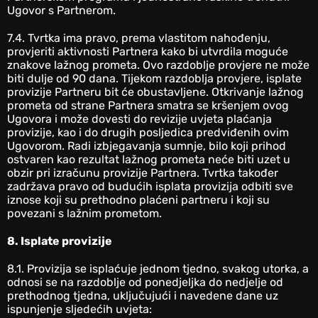
Ugovor s Partnerom.
7.4. Tvrtka ima pravo, prema vlastitom nahođenju,
provjeriti aktivnosti Partnera kako bi utvrdila moguće
znakove lažnog prometa. Ovo razdoblje provjere ne može
biti dulje od 90 dana. Tijekom razdoblja provjere, isplate
provizije Partneru bit će obustavljene. Otkrivanje lažnog
prometa od strane Partnera smatra se kršenjem ovog
Ugovora i može dovesti do revizije uvjeta plaćanja
provizije, kao i do drugih posljedica predviđenih ovim
Ugovorom. Radi izbjegavanja sumnje, bilo koji prihod
ostvaren kao rezultat lažnog prometa neće biti uzet u
obzir pri izračunu provizije Partnera. Tvrtka također
zadržava pravo od budućih isplata provizija odbiti sve
iznose koji su prethodno plaćeni partneru i koji su
povezani s lažnim prometom.
8. Isplate provizije
‎8.1. Provizija se isplaćuje jednom tjedno, svakog utorka, a
odnosi se na razdoblje od ponedjeljka do nedjelje od
prethodnog tjedna, uključujući i navedene dane uz
ispunjenje sljedećih uvjeta: